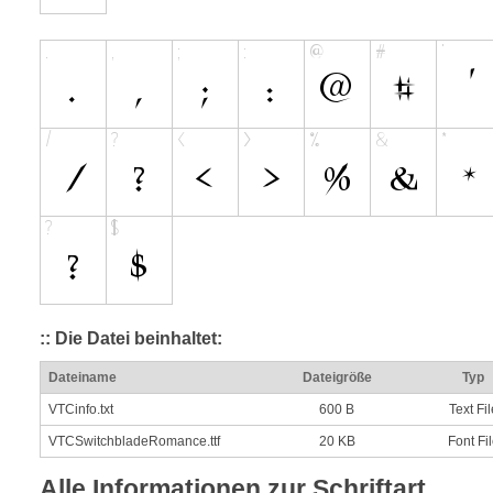
:: Die Datei beinhaltet:
Dateiname
Dateigröße
Typ
VTCinfo.txt
600 B
Text Fil
VTCSwitchbladeRomance.ttf
20 KB
Font Fi
Alle Informationen zur Schriftart