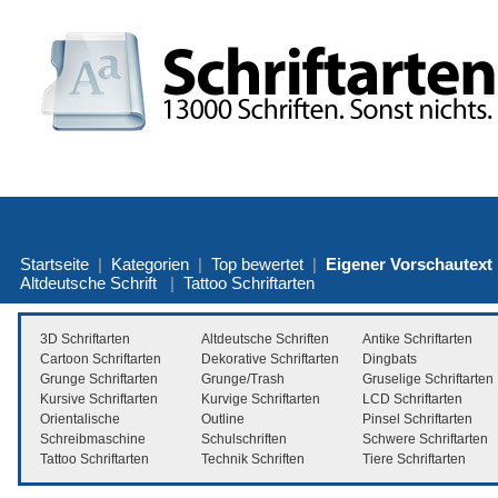
Startseite
|
Kategorien
|
Top bewertet
|
Eigener Vorschautext
Altdeutsche Schrift
|
Tattoo Schriftarten
3D Schriftarten
Altdeutsche Schriften
Antike Schriftarten
Cartoon Schriftarten
Dekorative Schriftarten
Dingbats
Grunge Schriftarten
Grunge/Trash
Gruselige Schriftarten
Kursive Schriftarten
Kurvige Schriftarten
LCD Schriftarten
Orientalische
Outline
Pinsel Schriftarten
Schreibmaschine
Schulschriften
Schwere Schriftarten
Tattoo Schriftarten
Technik Schriften
Tiere Schriftarten