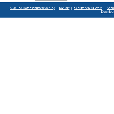
AGB und Datenschutzerklaerung
|
Kontakt
|
Schriftarten für Word
|
Schri
Downloa