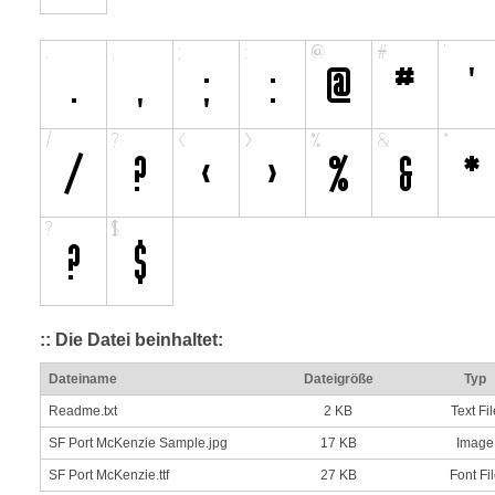
:: Die Datei beinhaltet:
Dateiname
Dateigröße
Typ
Readme.txt
2 KB
Text Fil
SF Port McKenzie Sample.jpg
17 KB
Image
SF Port McKenzie.ttf
27 KB
Font Fi