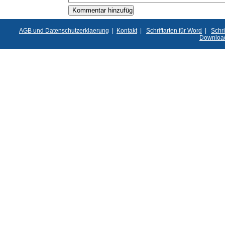
AGB und Datenschutzerklaerung
|
Kontakt
|
Schriftarten für Word
|
Schri
Downloa