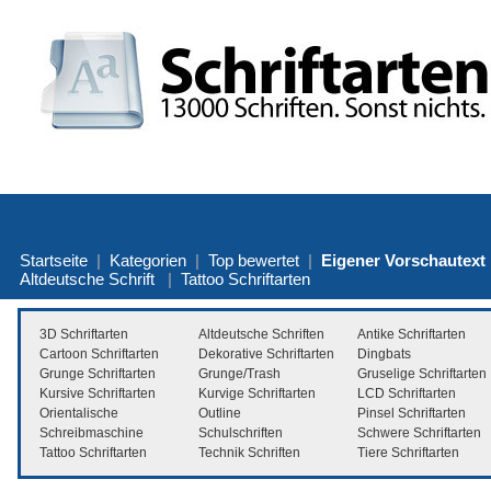
Startseite
|
Kategorien
|
Top bewertet
|
Eigener Vorschautext
Altdeutsche Schrift
|
Tattoo Schriftarten
3D Schriftarten
Altdeutsche Schriften
Antike Schriftarten
Cartoon Schriftarten
Dekorative Schriftarten
Dingbats
Grunge Schriftarten
Grunge/Trash
Gruselige Schriftarten
Kursive Schriftarten
Kurvige Schriftarten
LCD Schriftarten
Orientalische
Outline
Pinsel Schriftarten
Schreibmaschine
Schulschriften
Schwere Schriftarten
Tattoo Schriftarten
Technik Schriften
Tiere Schriftarten