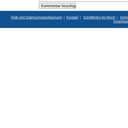
AGB und Datenschutzerklaerung
|
Kontakt
|
Schriftarten für Word
|
Schri
Downloa