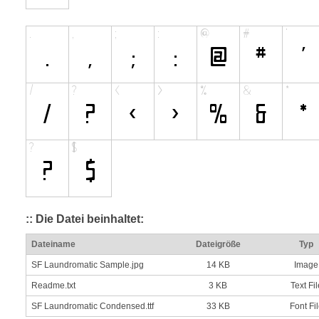
:: Die Datei beinhaltet:
Dateiname
Dateigröße
Typ
SF Laundromatic Sample.jpg
14 KB
Image
Readme.txt
3 KB
Text Fil
SF Laundromatic Condensed.ttf
33 KB
Font Fi