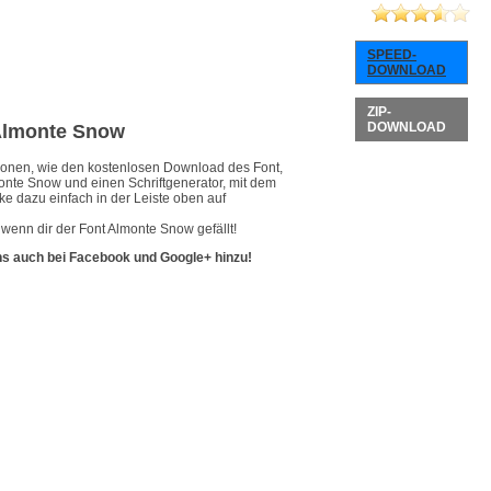
SPEED-
DOWNLOAD
ZIP-
DOWNLOAD
 Almonte Snow
ationen, wie den kostenlosen Download des Font,
monte Snow und einen Schriftgenerator, mit dem
ke dazu einfach in der Leiste oben auf
wenn dir der Font Almonte Snow gefällt!
ns auch bei Facebook und Google+ hinzu!