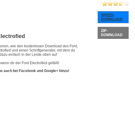
SPEED-
DOWNLOAD
ZIP-
DOWNLOAD
Electrofied
ationen, wie den kostenlosen Download des Font,
trofied und einen Schriftgenerator, mit dem du
dazu einfach in der Leiste oben auf
enn dir der Font Electrofied gefällt!
ns auch bei Facebook und Google+ hinzu!