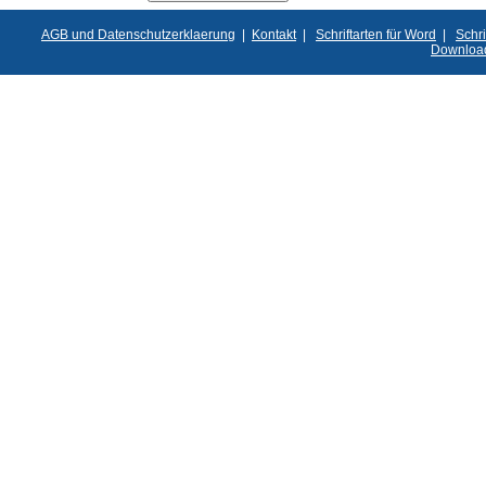
AGB und Datenschutzerklaerung
|
Kontakt
|
Schriftarten für Word
|
Schri
Downloa