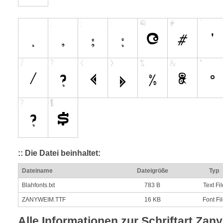
:: Die Datei beinhaltet:
Dateiname
Dateigröße
Typ
Blahfonts.txt
783 B
Text Fil
ZANYWEIM.TTF
16 KB
Font Fi
Alle Informationen zur Schriftart Zany