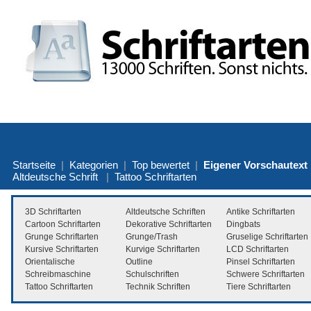
Startseite
|
Kategorien
|
Top bewertet
|
Eigener Vorschautext
Altdeutsche Schrift
|
Tattoo Schriftarten
3D Schriftarten
Altdeutsche Schriften
Antike Schriftarten
Cartoon Schriftarten
Dekorative Schriftarten
Dingbats
Grunge Schriftarten
Grunge/Trash
Gruselige Schriftarten
Kursive Schriftarten
Kurvige Schriftarten
LCD Schriftarten
Orientalische
Outline
Pinsel Schriftarten
Schreibmaschine
Schulschriften
Schwere Schriftarten
Tattoo Schriftarten
Technik Schriften
Tiere Schriftarten