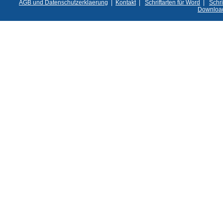
AGB und Datenschutzerklaerung
|
Kontakt
|
Schriftarten für Word
|
Schri
Downloa