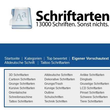
Startseite
|
Kategorien
|
Top bewertet
|
Eigener Vorschautext
Altdeutsche Schrift
|
Tattoo Schriftarten
3D Schriftarten
Altdeutsche Schriften
Antike Schriftarten
Cartoon Schriftarten
Dekorative Schriftarten
Dingbats
Grunge Schriftarten
Grunge/Trash
Gruselige Schriftarten
Kursive Schriftarten
Kurvige Schriftarten
LCD Schriftarten
Orientalische
Outline
Pinsel Schriftarten
Schreibmaschine
Schulschriften
Schwere Schriftarten
Tattoo Schriftarten
Technik Schriften
Tiere Schriftarten