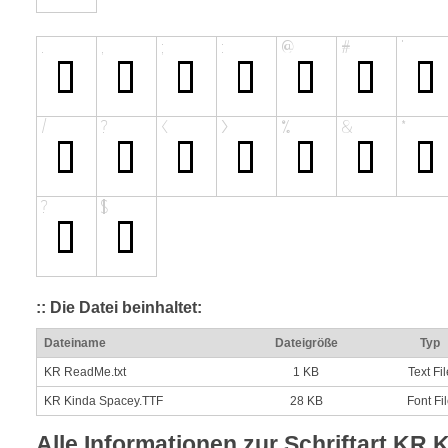
:: Die Datei beinhaltet:
Dateiname
Dateigröße
Typ
KR ReadMe.txt
1 KB
Text Fil
KR Kinda Spacey.TTF
28 KB
Font Fi
Alle Informationen zur Schriftart KR