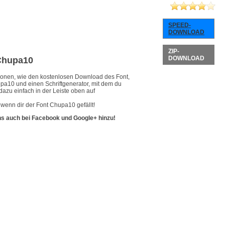
SPEED-
DOWNLOAD
ZIP-
DOWNLOAD
 Chupa10
ationen, wie den kostenlosen Download des Font,
upa10 und einen Schriftgenerator, mit dem du
dazu einfach in der Leiste oben auf
wenn dir der Font Chupa10 gefällt!
ns auch bei Facebook und Google+ hinzu!