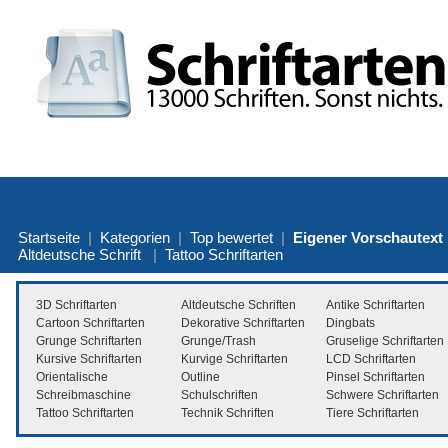
Startseite
|
Kategorien
|
Top bewertet
|
Eigener Vorschautext
Altdeutsche Schrift
|
Tattoo Schriftarten
3D Schriftarten
Altdeutsche Schriften
Antike Schriftarten
Cartoon Schriftarten
Dekorative Schriftarten
Dingbats
Grunge Schriftarten
Grunge/Trash
Gruselige Schriftarten
Kursive Schriftarten
Kurvige Schriftarten
LCD Schriftarten
Orientalische
Outline
Pinsel Schriftarten
Schreibmaschine
Schulschriften
Schwere Schriftarten
Tattoo Schriftarten
Technik Schriften
Tiere Schriftarten