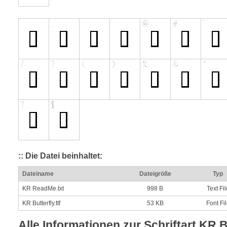
:: Die Datei beinhaltet:
Dateiname
Dateigröße
Typ
KR ReadMe.txt
998 B
Text Fil
KR Butterfly.ttf
53 KB
Font Fi
Alle Informationen zur Schriftart KR B