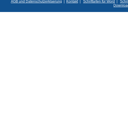
AGB und Datenschutzerklaerung
|
Kontakt
|
Schriftarten für Word
|
Schri
Downloa