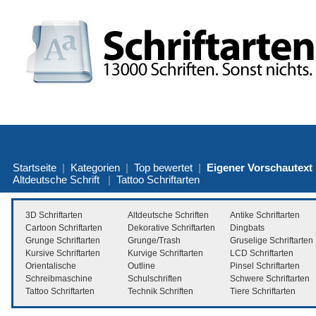
Startseite
|
Kategorien
|
Top bewertet
|
Eigener Vorschautext
Altdeutsche Schrift
|
Tattoo Schriftarten
3D Schriftarten
Altdeutsche Schriften
Antike Schriftarten
Cartoon Schriftarten
Dekorative Schriftarten
Dingbats
Grunge Schriftarten
Grunge/Trash
Gruselige Schriftarten
Kursive Schriftarten
Kurvige Schriftarten
LCD Schriftarten
Orientalische
Outline
Pinsel Schriftarten
Schreibmaschine
Schulschriften
Schwere Schriftarten
Tattoo Schriftarten
Technik Schriften
Tiere Schriftarten