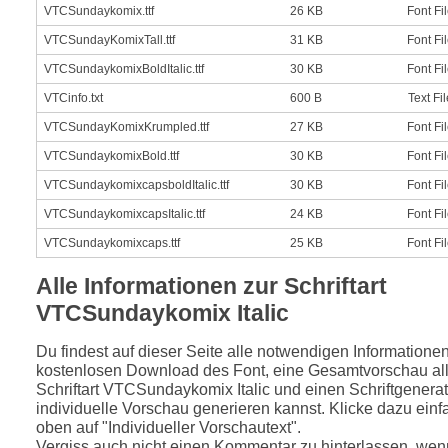
VTCSundaykomix.ttf
26 KB
Font Fi
VTCSundayKomixTall.ttf
31 KB
Font Fi
VTCSundaykomixBoldItalic.ttf
30 KB
Font Fi
VTCinfo.txt
600 B
Text Fil
VTCSundayKomixKrumpled.ttf
27 KB
Font Fi
VTCSundaykomixBold.ttf
30 KB
Font Fi
VTCSundaykomixcapsboldItalic.ttf
30 KB
Font Fi
VTCSundaykomixcapsItalic.ttf
24 KB
Font Fi
VTCSundaykomixcaps.ttf
25 KB
Font Fi
Alle Informationen zur Schriftart
VTCSundaykomix Italic
Du findest auf dieser Seite alle notwendigen Informatione
kostenlosen Download des Font, eine Gesamtvorschau all
Schriftart VTCSundaykomix Italic und einen Schriftgenerat
individuelle Vorschau generieren kannst. Klicke dazu einfa
oben auf "Individueller Vorschautext".
Vergiss auch nicht einen Kommentar zu hinterlassen, wenn