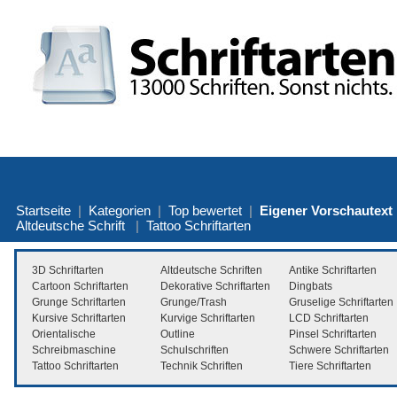
Startseite
|
Kategorien
|
Top bewertet
|
Eigener Vorschautext
Altdeutsche Schrift
|
Tattoo Schriftarten
3D Schriftarten
Altdeutsche Schriften
Antike Schriftarten
Cartoon Schriftarten
Dekorative Schriftarten
Dingbats
Grunge Schriftarten
Grunge/Trash
Gruselige Schriftarten
Kursive Schriftarten
Kurvige Schriftarten
LCD Schriftarten
Orientalische
Outline
Pinsel Schriftarten
Schreibmaschine
Schulschriften
Schwere Schriftarten
Tattoo Schriftarten
Technik Schriften
Tiere Schriftarten