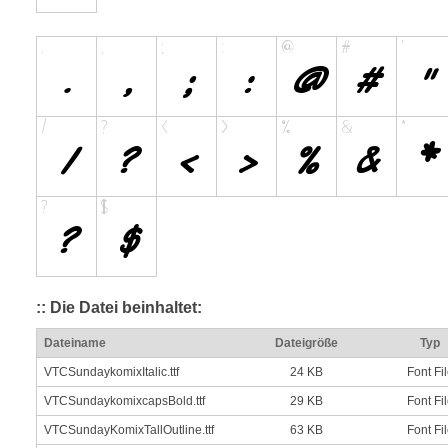
:: Die Datei beinhaltet:
Dateiname
Dateigröße
Typ
VTCSundaykomixItalic.ttf
24 KB
Font Fi
VTCSundaykomixcapsBold.ttf
29 KB
Font Fi
VTCSundayKomixTallOutline.ttf
63 KB
Font Fi