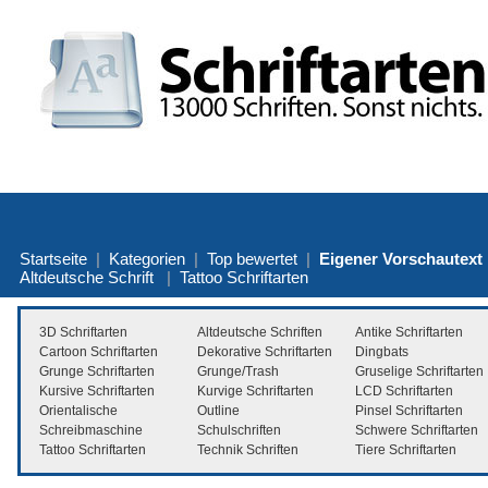
Startseite
|
Kategorien
|
Top bewertet
|
Eigener Vorschautext
Altdeutsche Schrift
|
Tattoo Schriftarten
3D Schriftarten
Altdeutsche Schriften
Antike Schriftarten
Cartoon Schriftarten
Dekorative Schriftarten
Dingbats
Grunge Schriftarten
Grunge/Trash
Gruselige Schriftarten
Kursive Schriftarten
Kurvige Schriftarten
LCD Schriftarten
Orientalische
Outline
Pinsel Schriftarten
Schreibmaschine
Schulschriften
Schwere Schriftarten
Tattoo Schriftarten
Technik Schriften
Tiere Schriftarten