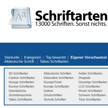
Startseite
|
Kategorien
|
Top bewertet
|
Eigener Vorschautext
Altdeutsche Schrift
|
Tattoo Schriftarten
3D Schriftarten
Altdeutsche Schriften
Antike Schriftarten
Cartoon Schriftarten
Dekorative Schriftarten
Dingbats
Grunge Schriftarten
Grunge/Trash
Gruselige Schriftarten
Kursive Schriftarten
Kurvige Schriftarten
LCD Schriftarten
Orientalische
Outline
Pinsel Schriftarten
Schreibmaschine
Schulschriften
Schwere Schriftarten
Tattoo Schriftarten
Technik Schriften
Tiere Schriftarten