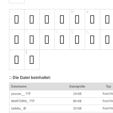
:: Die Datei beinhaltet:
Dateiname
Dateigröße
Typ
youcan__.TTF
19 KB
Font Fi
WARTORN_.TTF
88 KB
Font Fi
zaibtsu_.ttf
20 KB
Font Fi