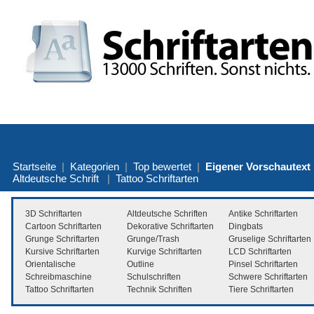
Startseite
|
Kategorien
|
Top bewertet
|
Eigener Vorschautext
Altdeutsche Schrift
|
Tattoo Schriftarten
3D Schriftarten
Altdeutsche Schriften
Antike Schriftarten
Cartoon Schriftarten
Dekorative Schriftarten
Dingbats
Grunge Schriftarten
Grunge/Trash
Gruselige Schriftarten
Kursive Schriftarten
Kurvige Schriftarten
LCD Schriftarten
Orientalische
Outline
Pinsel Schriftarten
Schreibmaschine
Schulschriften
Schwere Schriftarten
Tattoo Schriftarten
Technik Schriften
Tiere Schriftarten