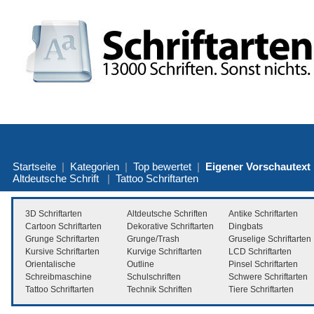
Startseite
|
Kategorien
|
Top bewertet
|
Eigener Vorschautext
Altdeutsche Schrift
|
Tattoo Schriftarten
3D Schriftarten
Altdeutsche Schriften
Antike Schriftarten
Cartoon Schriftarten
Dekorative Schriftarten
Dingbats
Grunge Schriftarten
Grunge/Trash
Gruselige Schriftarten
Kursive Schriftarten
Kurvige Schriftarten
LCD Schriftarten
Orientalische
Outline
Pinsel Schriftarten
Schreibmaschine
Schulschriften
Schwere Schriftarten
Tattoo Schriftarten
Technik Schriften
Tiere Schriftarten