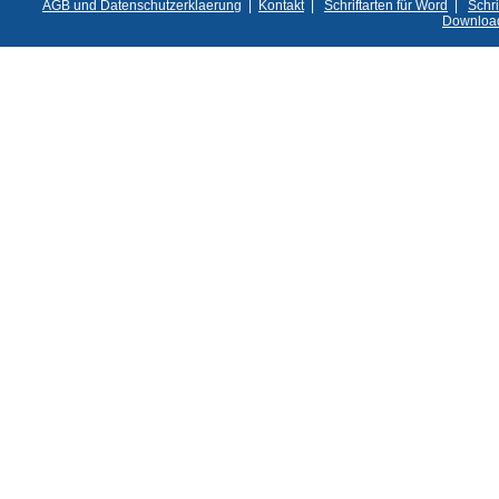
AGB und Datenschutzerklaerung
|
Kontakt
|
Schriftarten für Word
|
Schri
Downloa