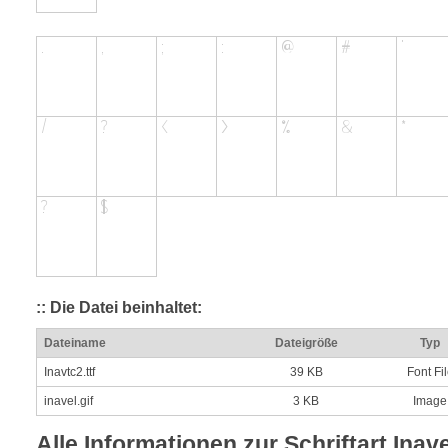
:: Die Datei beinhaltet:
Dateiname
Dateigröße
Typ
Inavtc2.ttf
39 KB
Font Fi
inavel.gif
3 KB
Image
Alle Informationen zur Schriftart Inav