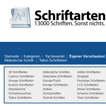
Startseite
|
Kategorien
|
Top bewertet
|
Eigener Vorschautext
Altdeutsche Schrift
|
Tattoo Schriftarten
3D Schriftarten
Altdeutsche Schriften
Antike Schriftarten
Cartoon Schriftarten
Dekorative Schriftarten
Dingbats
Grunge Schriftarten
Grunge/Trash
Gruselige Schriftarten
Kursive Schriftarten
Kurvige Schriftarten
LCD Schriftarten
Orientalische
Outline
Pinsel Schriftarten
Schreibmaschine
Schulschriften
Schwere Schriftarten
Tattoo Schriftarten
Technik Schriften
Tiere Schriftarten