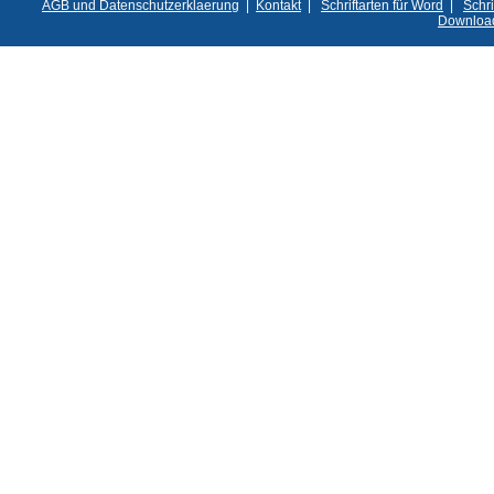
AGB und Datenschutzerklaerung
|
Kontakt
|
Schriftarten für Word
|
Schri
Downloa