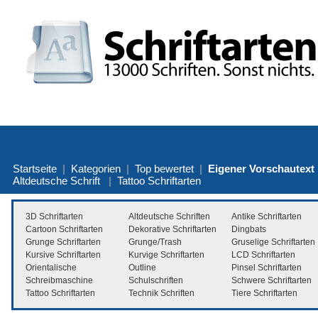
Startseite
|
Kategorien
|
Top bewertet
|
Eigener Vorschautext
Altdeutsche Schrift
|
Tattoo Schriftarten
3D Schriftarten
Altdeutsche Schriften
Antike Schriftarten
Cartoon Schriftarten
Dekorative Schriftarten
Dingbats
Grunge Schriftarten
Grunge/Trash
Gruselige Schriftarten
Kursive Schriftarten
Kurvige Schriftarten
LCD Schriftarten
Orientalische
Outline
Pinsel Schriftarten
Schreibmaschine
Schulschriften
Schwere Schriftarten
Tattoo Schriftarten
Technik Schriften
Tiere Schriftarten