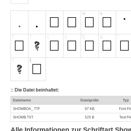
:: Die Datei beinhaltet:
Dateiname
Dateigröße
Typ
SHOWBOA_.TTF
97 KB
Font Fi
SHOWB.TXT
525 B
Text Fil
Alle Informationen zur Schriftart Sho