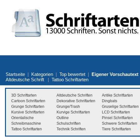
Startseite
|
Kategorien
|
Top bewertet
|
Eigener Vorschautext
Altdeutsche Schrift
|
Tattoo Schriftarten
3D Schriftarten
Altdeutsche Schriften
Antike Schriftarten
Cartoon Schriftarten
Dekorative Schriftarten
Dingbats
Grunge Schriftarten
Grunge/Trash
Gruselige Schriftarten
Kursive Schriftarten
Kurvige Schriftarten
LCD Schriftarten
Orientalische
Outline
Pinsel Schriftarten
Schreibmaschine
Schulschriften
Schwere Schriftarten
Tattoo Schriftarten
Technik Schriften
Tiere Schriftarten