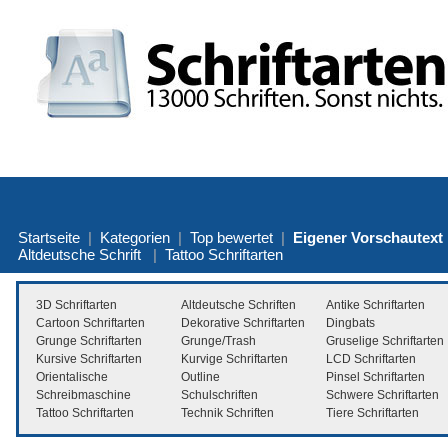
Startseite
|
Kategorien
|
Top bewertet
|
Eigener Vorschautext
Altdeutsche Schrift
|
Tattoo Schriftarten
3D Schriftarten
Altdeutsche Schriften
Antike Schriftarten
Cartoon Schriftarten
Dekorative Schriftarten
Dingbats
Grunge Schriftarten
Grunge/Trash
Gruselige Schriftarten
Kursive Schriftarten
Kurvige Schriftarten
LCD Schriftarten
Orientalische
Outline
Pinsel Schriftarten
Schreibmaschine
Schulschriften
Schwere Schriftarten
Tattoo Schriftarten
Technik Schriften
Tiere Schriftarten