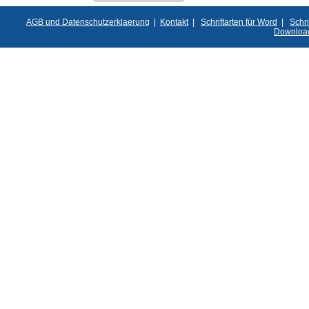
AGB und Datenschutzerklaerung
|
Kontakt
|
Schriftarten für Word
|
Schri
Downloa