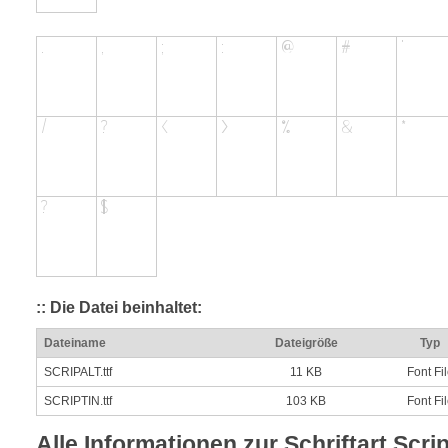
:: Die Datei beinhaltet:
Dateiname
Dateigröße
Typ
SCRIPALT.ttf
11 KB
Font Fi
SCRIPTIN.ttf
103 KB
Font Fi
Alle Informationen zur Schriftart Scrip