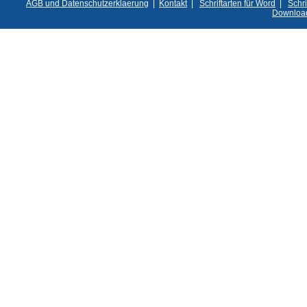
AGB und Datenschutzerklaerung
|
Kontakt
|
Schriftarten für Word
|
Schri
Downloa