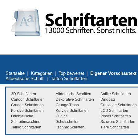
Startseite
|
Kategorien
|
Top bewertet
|
Eigener Vorschautext
Altdeutsche Schrift
|
Tattoo Schriftarten
3D Schriftarten
Altdeutsche Schriften
Antike Schriftarten
Cartoon Schriftarten
Dekorative Schriftarten
Dingbats
Grunge Schriftarten
Grunge/Trash
Gruselige Schriftarten
Kursive Schriftarten
Kurvige Schriftarten
LCD Schriftarten
Orientalische
Outline
Pinsel Schriftarten
Schreibmaschine
Schulschriften
Schwere Schriftarten
Tattoo Schriftarten
Technik Schriften
Tiere Schriftarten