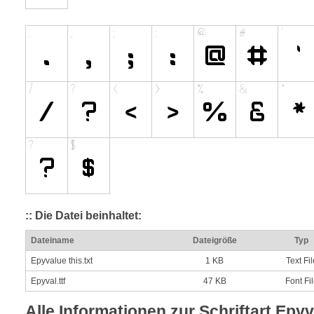
:: Die Datei beinhaltet:
Dateiname
Dateigröße
Typ
Epyvalue this.txt
1 KB
Text Fil
Epyval.ttf
47 KB
Font Fi
Alle Informationen zur Schriftart Epyv