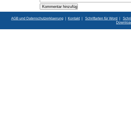
AGB und Datenschutzerklaerung
|
Kontakt
|
Schriftarten für Word
|
Schri
Downloa