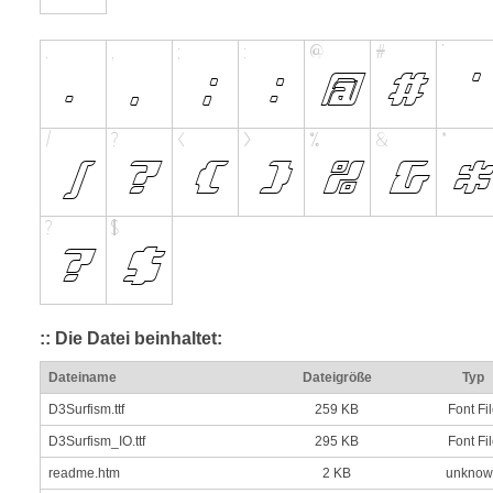
:: Die Datei beinhaltet:
Dateiname
Dateigröße
Typ
D3Surfism.ttf
259 KB
Font Fi
D3Surfism_IO.ttf
295 KB
Font Fi
readme.htm
2 KB
unknow