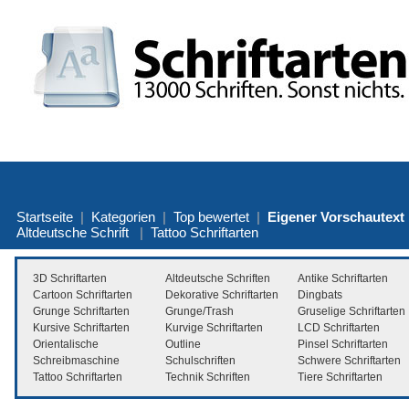
Startseite
|
Kategorien
|
Top bewertet
|
Eigener Vorschautext
Altdeutsche Schrift
|
Tattoo Schriftarten
3D Schriftarten
Altdeutsche Schriften
Antike Schriftarten
Cartoon Schriftarten
Dekorative Schriftarten
Dingbats
Grunge Schriftarten
Grunge/Trash
Gruselige Schriftarten
Kursive Schriftarten
Kurvige Schriftarten
LCD Schriftarten
Orientalische
Outline
Pinsel Schriftarten
Schreibmaschine
Schulschriften
Schwere Schriftarten
Tattoo Schriftarten
Technik Schriften
Tiere Schriftarten