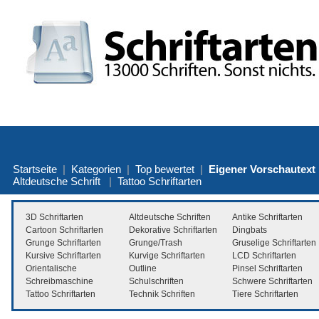
Startseite
|
Kategorien
|
Top bewertet
|
Eigener Vorschautext
Altdeutsche Schrift
|
Tattoo Schriftarten
3D Schriftarten
Altdeutsche Schriften
Antike Schriftarten
Cartoon Schriftarten
Dekorative Schriftarten
Dingbats
Grunge Schriftarten
Grunge/Trash
Gruselige Schriftarten
Kursive Schriftarten
Kurvige Schriftarten
LCD Schriftarten
Orientalische
Outline
Pinsel Schriftarten
Schreibmaschine
Schulschriften
Schwere Schriftarten
Tattoo Schriftarten
Technik Schriften
Tiere Schriftarten