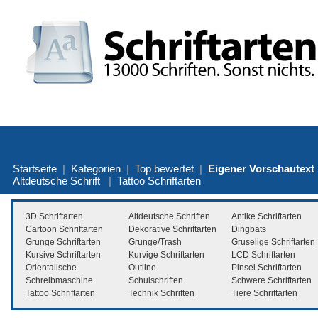
Startseite
|
Kategorien
|
Top bewertet
|
Eigener Vorschautext
Altdeutsche Schrift
|
Tattoo Schriftarten
3D Schriftarten
Altdeutsche Schriften
Antike Schriftarten
Cartoon Schriftarten
Dekorative Schriftarten
Dingbats
Grunge Schriftarten
Grunge/Trash
Gruselige Schriftarten
Kursive Schriftarten
Kurvige Schriftarten
LCD Schriftarten
Orientalische
Outline
Pinsel Schriftarten
Schreibmaschine
Schulschriften
Schwere Schriftarten
Tattoo Schriftarten
Technik Schriften
Tiere Schriftarten