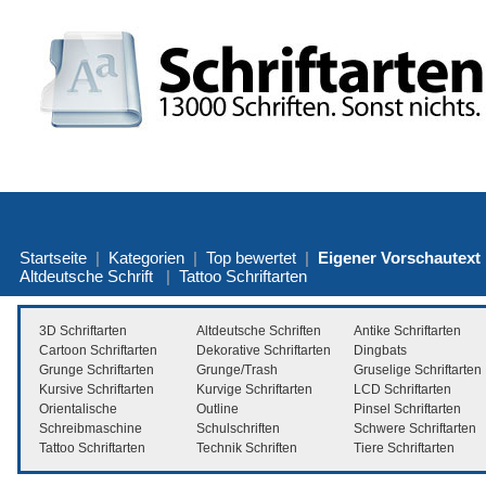
Startseite
|
Kategorien
|
Top bewertet
|
Eigener Vorschautext
Altdeutsche Schrift
|
Tattoo Schriftarten
3D Schriftarten
Altdeutsche Schriften
Antike Schriftarten
Cartoon Schriftarten
Dekorative Schriftarten
Dingbats
Grunge Schriftarten
Grunge/Trash
Gruselige Schriftarten
Kursive Schriftarten
Kurvige Schriftarten
LCD Schriftarten
Orientalische
Outline
Pinsel Schriftarten
Schreibmaschine
Schulschriften
Schwere Schriftarten
Tattoo Schriftarten
Technik Schriften
Tiere Schriftarten