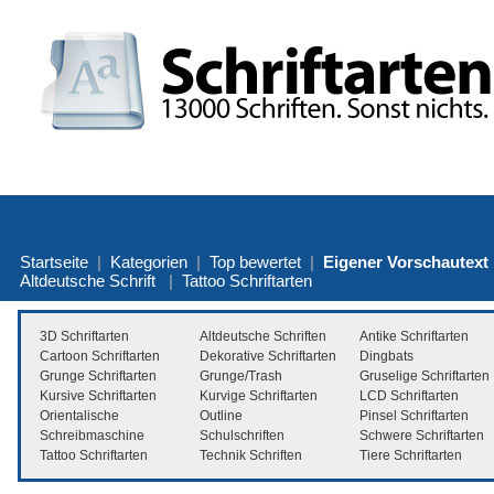
Startseite
|
Kategorien
|
Top bewertet
|
Eigener Vorschautext
Altdeutsche Schrift
|
Tattoo Schriftarten
3D Schriftarten
Altdeutsche Schriften
Antike Schriftarten
Cartoon Schriftarten
Dekorative Schriftarten
Dingbats
Grunge Schriftarten
Grunge/Trash
Gruselige Schriftarten
Kursive Schriftarten
Kurvige Schriftarten
LCD Schriftarten
Orientalische
Outline
Pinsel Schriftarten
Schreibmaschine
Schulschriften
Schwere Schriftarten
Tattoo Schriftarten
Technik Schriften
Tiere Schriftarten