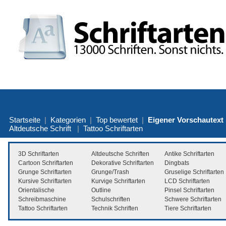
Startseite
|
Kategorien
|
Top bewertet
|
Eigener Vorschautext
Altdeutsche Schrift
|
Tattoo Schriftarten
3D Schriftarten
Altdeutsche Schriften
Antike Schriftarten
Cartoon Schriftarten
Dekorative Schriftarten
Dingbats
Grunge Schriftarten
Grunge/Trash
Gruselige Schriftarten
Kursive Schriftarten
Kurvige Schriftarten
LCD Schriftarten
Orientalische
Outline
Pinsel Schriftarten
Schreibmaschine
Schulschriften
Schwere Schriftarten
Tattoo Schriftarten
Technik Schriften
Tiere Schriftarten