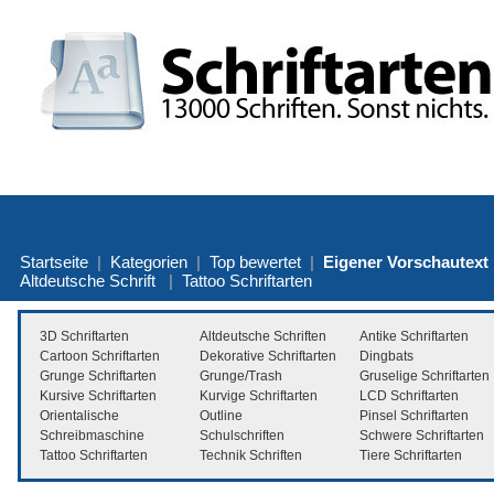
Startseite
|
Kategorien
|
Top bewertet
|
Eigener Vorschautext
Altdeutsche Schrift
|
Tattoo Schriftarten
3D Schriftarten
Altdeutsche Schriften
Antike Schriftarten
Cartoon Schriftarten
Dekorative Schriftarten
Dingbats
Grunge Schriftarten
Grunge/Trash
Gruselige Schriftarten
Kursive Schriftarten
Kurvige Schriftarten
LCD Schriftarten
Orientalische
Outline
Pinsel Schriftarten
Schreibmaschine
Schulschriften
Schwere Schriftarten
Tattoo Schriftarten
Technik Schriften
Tiere Schriftarten