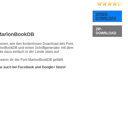
SPEED-
DOWNLOAD
ZIP-
DOWNLOAD
t MarlonBookDB
ationen, wie den kostenlosen Download des Font,
rlonBookDB und einen Schriftgenerator, mit dem
ke dazu einfach in der Leiste oben auf
 wenn dir der Font MarlonBookDB gefällt!
ns auch bei Facebook und Google+ hinzu!