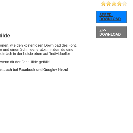
SPEED-
DOWNLOAD
ZIP-
DOWNLOAD
Hilde
ationen, wie den kostenlosen Download des Font,
de und einen Schriftgenerator, mit dem du eine
infach in der Leiste oben auf "Individueller
enn dir der Font Hilde gefällt!
ns auch bei Facebook und Google+ hinzu!