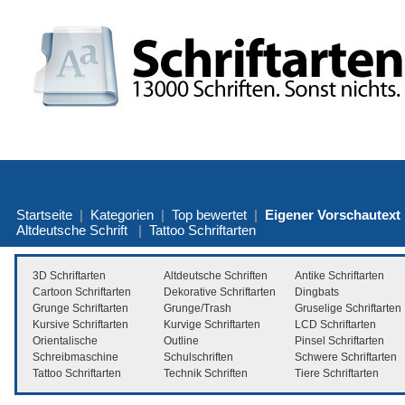
Startseite
|
Kategorien
|
Top bewertet
|
Eigener Vorschautext
Altdeutsche Schrift
|
Tattoo Schriftarten
3D Schriftarten
Altdeutsche Schriften
Antike Schriftarten
Cartoon Schriftarten
Dekorative Schriftarten
Dingbats
Grunge Schriftarten
Grunge/Trash
Gruselige Schriftarten
Kursive Schriftarten
Kurvige Schriftarten
LCD Schriftarten
Orientalische
Outline
Pinsel Schriftarten
Schreibmaschine
Schulschriften
Schwere Schriftarten
Tattoo Schriftarten
Technik Schriften
Tiere Schriftarten