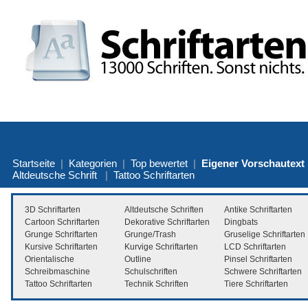
Startseite
|
Kategorien
|
Top bewertet
|
Eigener Vorschautext
Altdeutsche Schrift
|
Tattoo Schriftarten
3D Schriftarten
Altdeutsche Schriften
Antike Schriftarten
Cartoon Schriftarten
Dekorative Schriftarten
Dingbats
Grunge Schriftarten
Grunge/Trash
Gruselige Schriftarten
Kursive Schriftarten
Kurvige Schriftarten
LCD Schriftarten
Orientalische
Outline
Pinsel Schriftarten
Schreibmaschine
Schulschriften
Schwere Schriftarten
Tattoo Schriftarten
Technik Schriften
Tiere Schriftarten