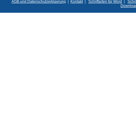
AGB und Datenschutzerklaerung
|
Kontakt
|
Schriftarten für Word
|
Schri
Downloa