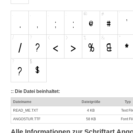
:: Die Datei beinhaltet:
Dateiname
Dateigröße
Typ
READ_ME.TXT
4 KB
Text Fil
ANGOSTUR.TTF
58 KB
Font Fi
Alle Informationen zur Schriftart Ang