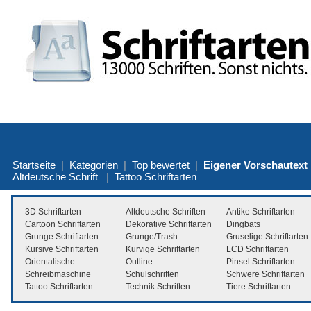
Startseite
|
Kategorien
|
Top bewertet
|
Eigener Vorschautext
Altdeutsche Schrift
|
Tattoo Schriftarten
3D Schriftarten
Altdeutsche Schriften
Antike Schriftarten
Cartoon Schriftarten
Dekorative Schriftarten
Dingbats
Grunge Schriftarten
Grunge/Trash
Gruselige Schriftarten
Kursive Schriftarten
Kurvige Schriftarten
LCD Schriftarten
Orientalische
Outline
Pinsel Schriftarten
Schreibmaschine
Schulschriften
Schwere Schriftarten
Tattoo Schriftarten
Technik Schriften
Tiere Schriftarten