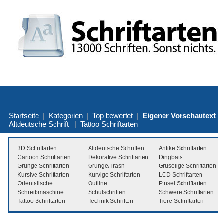
Startseite
|
Kategorien
|
Top bewertet
|
Eigener Vorschautext
Altdeutsche Schrift
|
Tattoo Schriftarten
3D Schriftarten
Altdeutsche Schriften
Antike Schriftarten
Cartoon Schriftarten
Dekorative Schriftarten
Dingbats
Grunge Schriftarten
Grunge/Trash
Gruselige Schriftarten
Kursive Schriftarten
Kurvige Schriftarten
LCD Schriftarten
Orientalische
Outline
Pinsel Schriftarten
Schreibmaschine
Schulschriften
Schwere Schriftarten
Tattoo Schriftarten
Technik Schriften
Tiere Schriftarten