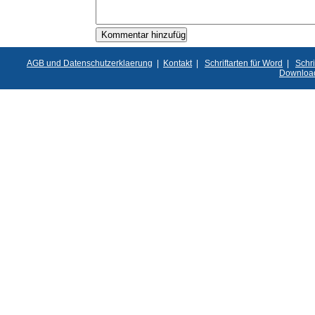
AGB und Datenschutzerklaerung
|
Kontakt
|
Schriftarten für Word
|
Schri
Downloa