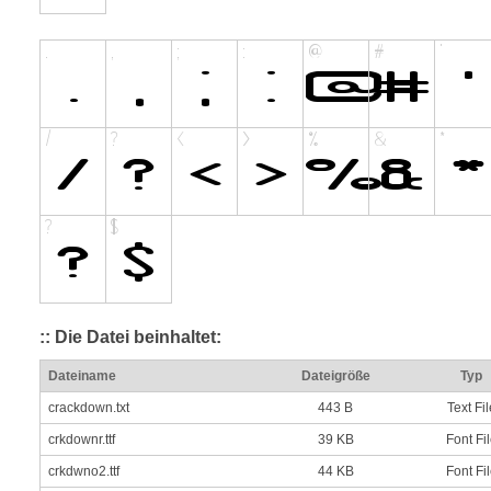
:: Die Datei beinhaltet:
Dateiname
Dateigröße
Typ
crackdown.txt
443 B
Text Fil
crkdownr.ttf
39 KB
Font Fi
crkdwno2.ttf
44 KB
Font Fi