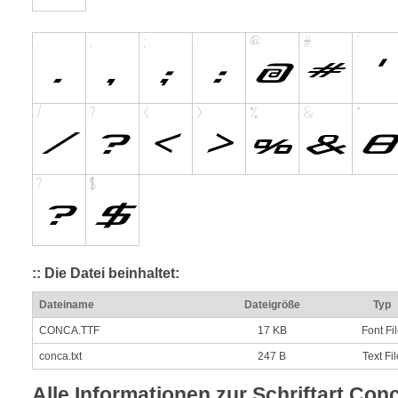
:: Die Datei beinhaltet:
Dateiname
Dateigröße
Typ
CONCA.TTF
17 KB
Font Fi
conca.txt
247 B
Text Fil
Alle Informationen zur Schriftart Conc