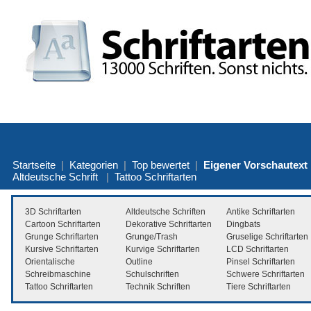
Startseite
|
Kategorien
|
Top bewertet
|
Eigener Vorschautext
Altdeutsche Schrift
|
Tattoo Schriftarten
3D Schriftarten
Altdeutsche Schriften
Antike Schriftarten
Cartoon Schriftarten
Dekorative Schriftarten
Dingbats
Grunge Schriftarten
Grunge/Trash
Gruselige Schriftarten
Kursive Schriftarten
Kurvige Schriftarten
LCD Schriftarten
Orientalische
Outline
Pinsel Schriftarten
Schreibmaschine
Schulschriften
Schwere Schriftarten
Tattoo Schriftarten
Technik Schriften
Tiere Schriftarten