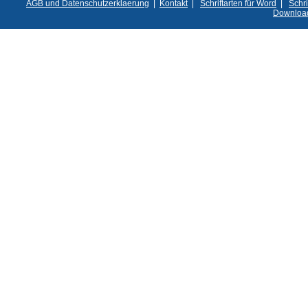
AGB und Datenschutzerklaerung
|
Kontakt
|
Schriftarten für Word
|
Schri
Downloa