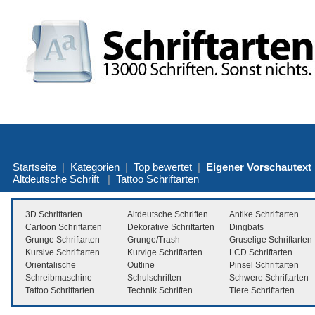
Startseite
|
Kategorien
|
Top bewertet
|
Eigener Vorschautext
Altdeutsche Schrift
|
Tattoo Schriftarten
3D Schriftarten
Altdeutsche Schriften
Antike Schriftarten
Cartoon Schriftarten
Dekorative Schriftarten
Dingbats
Grunge Schriftarten
Grunge/Trash
Gruselige Schriftarten
Kursive Schriftarten
Kurvige Schriftarten
LCD Schriftarten
Orientalische
Outline
Pinsel Schriftarten
Schreibmaschine
Schulschriften
Schwere Schriftarten
Tattoo Schriftarten
Technik Schriften
Tiere Schriftarten