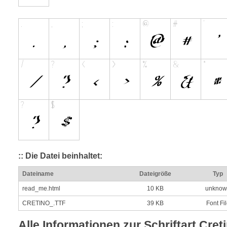
:: Die Datei beinhaltet:
Dateiname
Dateigröße
Typ
read_me.html
10 KB
unknow
CRETINO_.TTF
39 KB
Font Fi
Alle Informationen zur Schriftart Cret