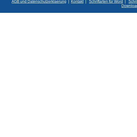
AGB und Datenschutzerklaerung
|
Kontakt
|
Schriftarten für Word
|
Schri
Downloa