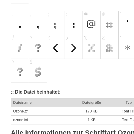
:: Die Datei beinhaltet:
Dateiname
Dateigröße
Typ
Ozone.ttf
170 KB
Font Fi
ozone.txt
1 KB
Text Fil
Alle Informationen zur Schriftart Ozo