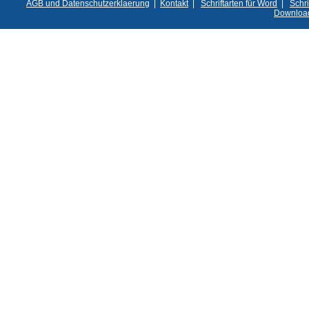
AGB und Datenschutzerklaerung
|
Kontakt
|
Schriftarten für Word
|
Schri
Downloa