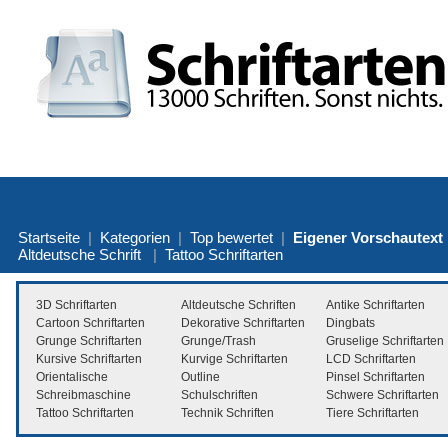
Startseite
|
Kategorien
|
Top bewertet
|
Eigener Vorschautext
Altdeutsche Schrift
|
Tattoo Schriftarten
3D Schriftarten
Altdeutsche Schriften
Antike Schriftarten
Cartoon Schriftarten
Dekorative Schriftarten
Dingbats
Grunge Schriftarten
Grunge/Trash
Gruselige Schriftarten
Kursive Schriftarten
Kurvige Schriftarten
LCD Schriftarten
Orientalische
Outline
Pinsel Schriftarten
Schreibmaschine
Schulschriften
Schwere Schriftarten
Tattoo Schriftarten
Technik Schriften
Tiere Schriftarten