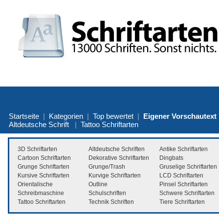
Startseite
|
Kategorien
|
Top bewertet
|
Eigener Vorschautext
Altdeutsche Schrift
|
Tattoo Schriftarten
3D Schriftarten
Altdeutsche Schriften
Antike Schriftarten
Cartoon Schriftarten
Dekorative Schriftarten
Dingbats
Grunge Schriftarten
Grunge/Trash
Gruselige Schriftarten
Kursive Schriftarten
Kurvige Schriftarten
LCD Schriftarten
Orientalische
Outline
Pinsel Schriftarten
Schreibmaschine
Schulschriften
Schwere Schriftarten
Tattoo Schriftarten
Technik Schriften
Tiere Schriftarten