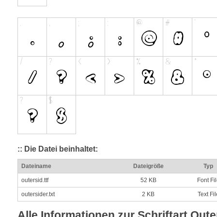
:: Die Datei beinhaltet:
Dateiname
Dateigröße
Typ
outersid.ttf
52 KB
Font Fi
outersider.txt
2 KB
Text Fil
Alle Informationen zur Schriftart Out