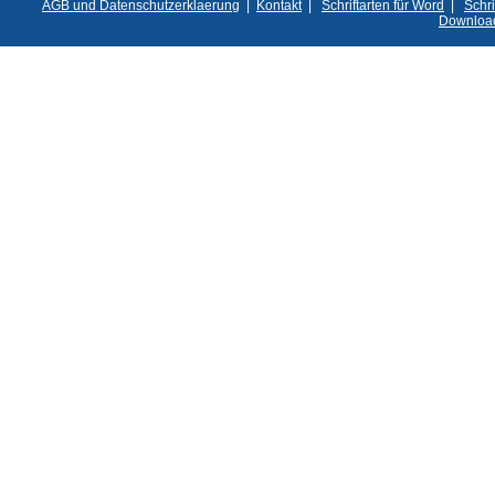
AGB und Datenschutzerklaerung
|
Kontakt
|
Schriftarten für Word
|
Schri
Downloa