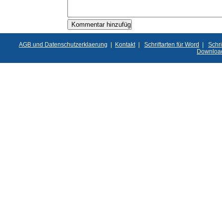
AGB und Datenschutzerklaerung
|
Kontakt
|
Schriftarten für Word
|
Schri
Downloa