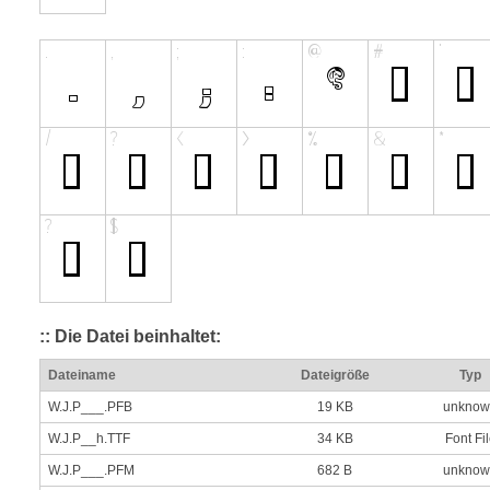
:: Die Datei beinhaltet:
Dateiname
Dateigröße
Typ
W.J.P___.PFB
19 KB
unknow
W.J.P__h.TTF
34 KB
Font Fi
W.J.P___.PFM
682 B
unknow