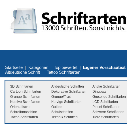
Startseite
|
Kategorien
|
Top bewertet
|
Eigener Vorschautext
Altdeutsche Schrift
|
Tattoo Schriftarten
3D Schriftarten
Altdeutsche Schriften
Antike Schriftarten
Cartoon Schriftarten
Dekorative Schriftarten
Dingbats
Grunge Schriftarten
Grunge/Trash
Gruselige Schriftarten
Kursive Schriftarten
Kurvige Schriftarten
LCD Schriftarten
Orientalische
Outline
Pinsel Schriftarten
Schreibmaschine
Schulschriften
Schwere Schriftarten
Tattoo Schriftarten
Technik Schriften
Tiere Schriftarten