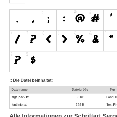
:: Die Datei beinhaltet:
Dateiname
Dateigröße
Typ
srgt6pack.ttf
33 KB
Font Fi
font info.txt
725 B
Text Fil
Alle Informationen zur Schriftart Ser