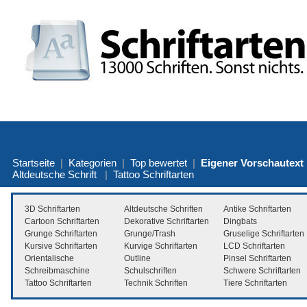
Startseite
|
Kategorien
|
Top bewertet
|
Eigener Vorschautext
Altdeutsche Schrift
|
Tattoo Schriftarten
3D Schriftarten
Altdeutsche Schriften
Antike Schriftarten
Cartoon Schriftarten
Dekorative Schriftarten
Dingbats
Grunge Schriftarten
Grunge/Trash
Gruselige Schriftarten
Kursive Schriftarten
Kurvige Schriftarten
LCD Schriftarten
Orientalische
Outline
Pinsel Schriftarten
Schreibmaschine
Schulschriften
Schwere Schriftarten
Tattoo Schriftarten
Technik Schriften
Tiere Schriftarten