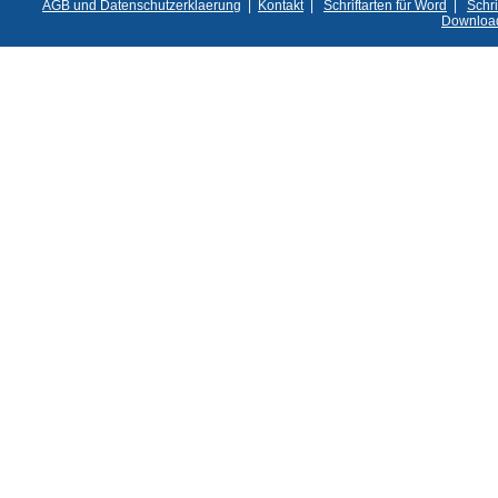
AGB und Datenschutzerklaerung
|
Kontakt
|
Schriftarten für Word
|
Schri
Downloa