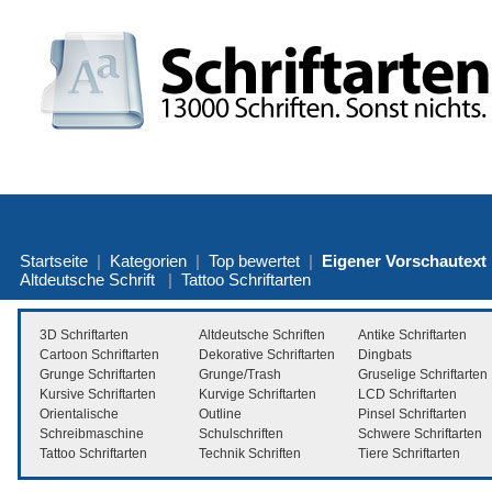
Startseite
|
Kategorien
|
Top bewertet
|
Eigener Vorschautext
Altdeutsche Schrift
|
Tattoo Schriftarten
3D Schriftarten
Altdeutsche Schriften
Antike Schriftarten
Cartoon Schriftarten
Dekorative Schriftarten
Dingbats
Grunge Schriftarten
Grunge/Trash
Gruselige Schriftarten
Kursive Schriftarten
Kurvige Schriftarten
LCD Schriftarten
Orientalische
Outline
Pinsel Schriftarten
Schreibmaschine
Schulschriften
Schwere Schriftarten
Tattoo Schriftarten
Technik Schriften
Tiere Schriftarten