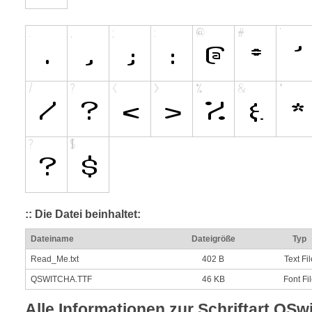
:: Die Datei beinhaltet:
Dateiname
Dateigröße
Typ
Read_Me.txt
402 B
Text Fil
QSWITCHA.TTF
46 KB
Font Fi
Alle Informationen zur Schriftart QSw