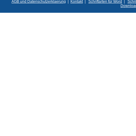
AGB und Datenschutzerklaerung
|
Kontakt
|
Schriftarten für Word
|
Schri
Downloa