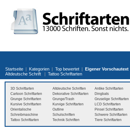
Startseite
|
Kategorien
|
Top bewertet
|
Eigener Vorschautext
Altdeutsche Schrift
|
Tattoo Schriftarten
3D Schriftarten
Altdeutsche Schriften
Antike Schriftarten
Cartoon Schriftarten
Dekorative Schriftarten
Dingbats
Grunge Schriftarten
Grunge/Trash
Gruselige Schriftarten
Kursive Schriftarten
Kurvige Schriftarten
LCD Schriftarten
Orientalische
Outline
Pinsel Schriftarten
Schreibmaschine
Schulschriften
Schwere Schriftarten
Tattoo Schriftarten
Technik Schriften
Tiere Schriftarten