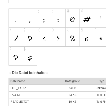
:: Die Datei beinhaltet:
Dateiname
Dateigröße
Typ
FILE_ID.DIZ
546 B
unknow
FAQ.TXT
23 KB
Text Fil
README.TXT
10 KB
Text Fil