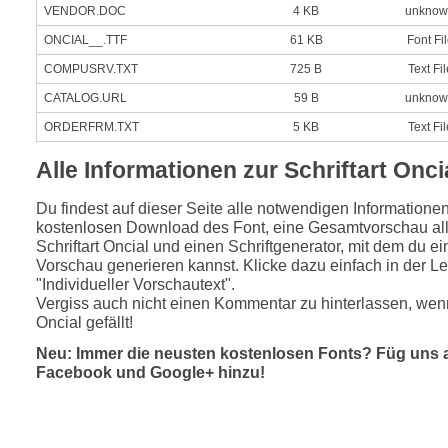
VENDOR.DOC
4 KB
unknow
ONCIAL__.TTF
61 KB
Font Fi
COMPUSRV.TXT
725 B
Text Fil
CATALOG.URL
59 B
unknow
ORDERFRM.TXT
5 KB
Text Fil
Alle Informationen zur Schriftart Onci
Du findest auf dieser Seite alle notwendigen Informatione
kostenlosen Download des Font, eine Gesamtvorschau all
Schriftart Oncial und einen Schriftgenerator, mit dem du ei
Vorschau generieren kannst. Klicke dazu einfach in der Le
"Individueller Vorschautext".
Vergiss auch nicht einen Kommentar zu hinterlassen, wenn
Oncial gefällt!
Neu: Immer die neusten kostenlosen Fonts? Füg uns 
Facebook und Google+ hinzu!