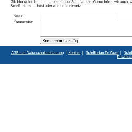
Gib hier deine Kommentare zu dieser Schriftart ein. Gerne hören wir auch, w
Schriftart erstellt hast oder wo du sie einsetzt.
Name:
Kommentar:
AGB und Datenschutzerklaerung
|
Kontakt
|
Schriftarten für Word
|
Schri
Downloa