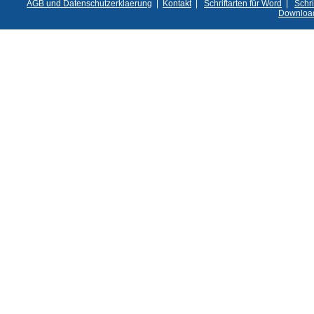
AGB und Datenschutzerklaerung
|
Kontakt
|
Schriftarten für Word
|
Schri
Downloa