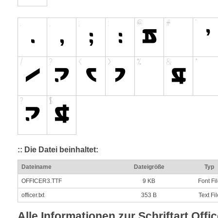
:: Die Datei beinhaltet:
Dateiname
Dateigröße
Typ
OFFICER3.TTF
9 KB
Font Fi
officer.txt
353 B
Text Fil
Alle Informationen zur Schriftart Off