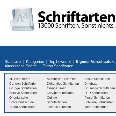
Startseite
|
Kategorien
|
Top bewertet
|
Eigener Vorschautext
Altdeutsche Schrift
|
Tattoo Schriftarten
3D Schriftarten
Altdeutsche Schriften
Antike Schriftarten
Cartoon Schriftarten
Dekorative Schriftarten
Dingbats
Grunge Schriftarten
Grunge/Trash
Gruselige Schriftarten
Kursive Schriftarten
Kurvige Schriftarten
LCD Schriftarten
Orientalische
Outline
Pinsel Schriftarten
Schreibmaschine
Schulschriften
Schwere Schriftarten
Tattoo Schriftarten
Technik Schriften
Tiere Schriftarten