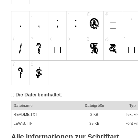
:: Die Datei beinhaltet:
Dateiname
Dateigröße
Typ
README.TXT
2 KB
Text Fil
LEWIS.TTF
39 KB
Font Fi
Alle Informationen zur Schriftart