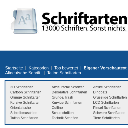
Startseite
|
Kategorien
|
Top bewertet
|
Eigener Vorschautext
Altdeutsche Schrift
|
Tattoo Schriftarten
3D Schriftarten
Altdeutsche Schriften
Antike Schriftarten
Cartoon Schriftarten
Dekorative Schriftarten
Dingbats
Grunge Schriftarten
Grunge/Trash
Gruselige Schriftarten
Kursive Schriftarten
Kurvige Schriftarten
LCD Schriftarten
Orientalische
Outline
Pinsel Schriftarten
Schreibmaschine
Schulschriften
Schwere Schriftarten
Tattoo Schriftarten
Technik Schriften
Tiere Schriftarten