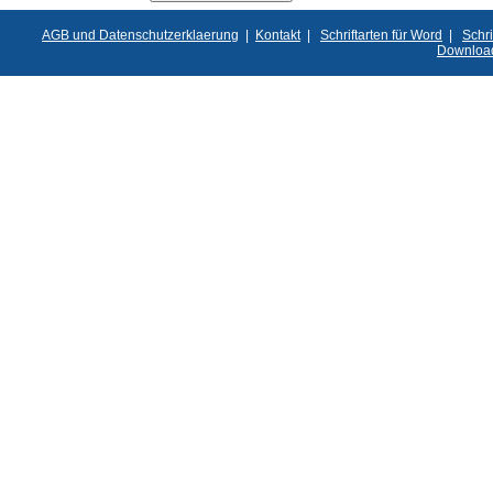
AGB und Datenschutzerklaerung
|
Kontakt
|
Schriftarten für Word
|
Schri
Downloa