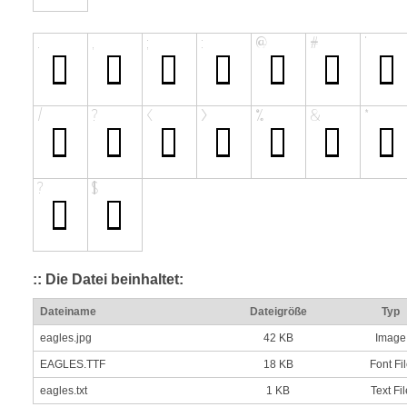
:: Die Datei beinhaltet:
Dateiname
Dateigröße
Typ
eagles.jpg
42 KB
Image
EAGLES.TTF
18 KB
Font Fi
eagles.txt
1 KB
Text Fil