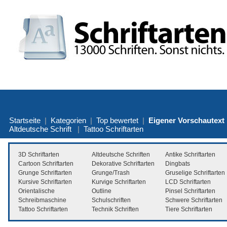
Startseite
|
Kategorien
|
Top bewertet
|
Eigener Vorschautext
Altdeutsche Schrift
|
Tattoo Schriftarten
3D Schriftarten
Altdeutsche Schriften
Antike Schriftarten
Cartoon Schriftarten
Dekorative Schriftarten
Dingbats
Grunge Schriftarten
Grunge/Trash
Gruselige Schriftarten
Kursive Schriftarten
Kurvige Schriftarten
LCD Schriftarten
Orientalische
Outline
Pinsel Schriftarten
Schreibmaschine
Schulschriften
Schwere Schriftarten
Tattoo Schriftarten
Technik Schriften
Tiere Schriftarten