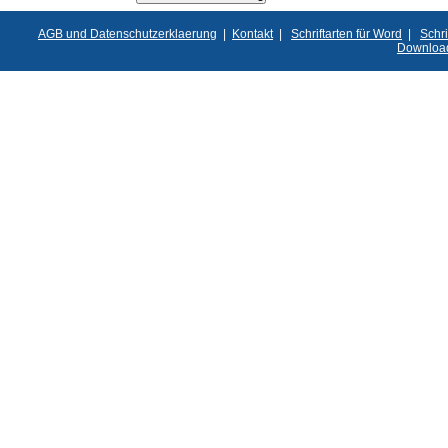
AGB und Datenschutzerklaerung
|
Kontakt
|
Schriftarten für Word
|
Schri
Downloa