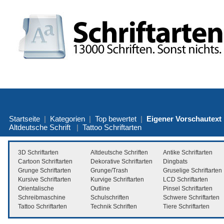
Startseite
|
Kategorien
|
Top bewertet
|
Eigener Vorschautext
Altdeutsche Schrift
|
Tattoo Schriftarten
3D Schriftarten
Altdeutsche Schriften
Antike Schriftarten
Cartoon Schriftarten
Dekorative Schriftarten
Dingbats
Grunge Schriftarten
Grunge/Trash
Gruselige Schriftarten
Kursive Schriftarten
Kurvige Schriftarten
LCD Schriftarten
Orientalische
Outline
Pinsel Schriftarten
Schreibmaschine
Schulschriften
Schwere Schriftarten
Tattoo Schriftarten
Technik Schriften
Tiere Schriftarten