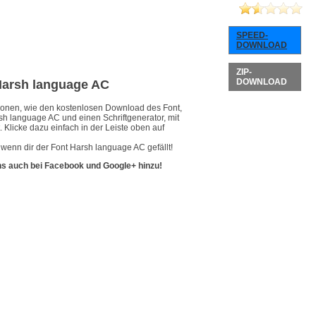
SPEED-
DOWNLOAD
ZIP-
DOWNLOAD
 Harsh language AC
ationen, wie den kostenlosen Download des Font,
sh language AC und einen Schriftgenerator, mit
 Klicke dazu einfach in der Leiste oben auf
wenn dir der Font Harsh language AC gefällt!
ns auch bei Facebook und Google+ hinzu!