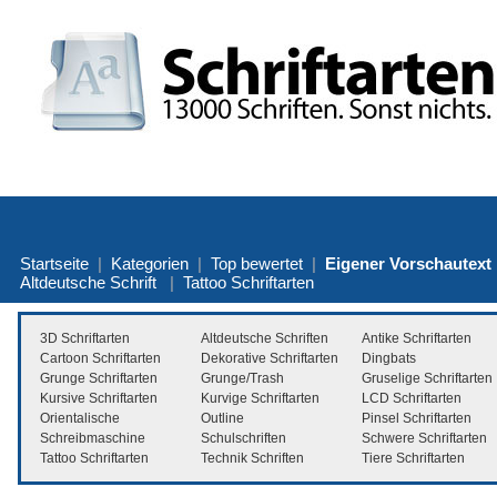
Startseite
|
Kategorien
|
Top bewertet
|
Eigener Vorschautext
Altdeutsche Schrift
|
Tattoo Schriftarten
3D Schriftarten
Altdeutsche Schriften
Antike Schriftarten
Cartoon Schriftarten
Dekorative Schriftarten
Dingbats
Grunge Schriftarten
Grunge/Trash
Gruselige Schriftarten
Kursive Schriftarten
Kurvige Schriftarten
LCD Schriftarten
Orientalische
Outline
Pinsel Schriftarten
Schreibmaschine
Schulschriften
Schwere Schriftarten
Tattoo Schriftarten
Technik Schriften
Tiere Schriftarten