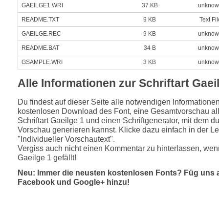
GAEILGE1.WRI
37 KB
unknow
README.TXT
9 KB
Text Fil
GAEILGE.REC
9 KB
unknow
README.BAT
34 B
unknow
GSAMPLE.WRI
3 KB
unknow
Alle Informationen zur Schriftart Gaei
Du findest auf dieser Seite alle notwendigen Informatione
kostenlosen Download des Font, eine Gesamtvorschau all
Schriftart Gaeilge 1 und einen Schriftgenerator, mit dem du
Vorschau generieren kannst. Klicke dazu einfach in der Le
"Individueller Vorschautext".
Vergiss auch nicht einen Kommentar zu hinterlassen, wenn
Gaeilge 1 gefällt!
Neu: Immer die neusten kostenlosen Fonts? Füg uns 
Facebook und Google+ hinzu!