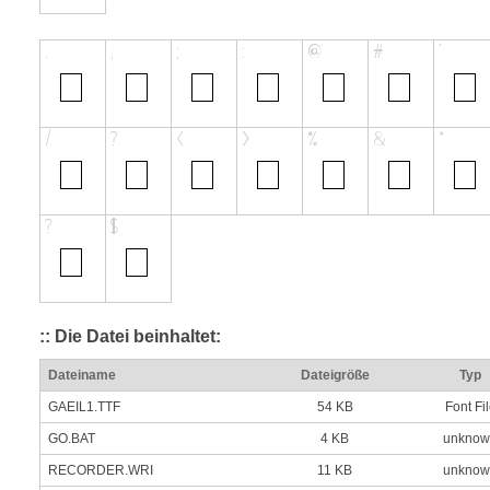
:: Die Datei beinhaltet:
Dateiname
Dateigröße
Typ
GAEIL1.TTF
54 KB
Font Fi
GO.BAT
4 KB
unknow
RECORDER.WRI
11 KB
unknow