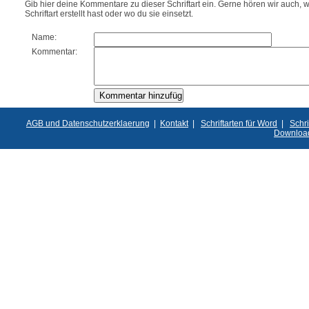
Gib hier deine Kommentare zu dieser Schriftart ein. Gerne hören wir auch, w
Schriftart erstellt hast oder wo du sie einsetzt.
Name:
Kommentar:
AGB und Datenschutzerklaerung
|
Kontakt
|
Schriftarten für Word
|
Schri
Downloa