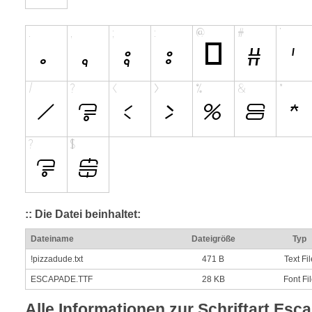
:: Die Datei beinhaltet:
Dateiname
Dateigröße
Typ
!pizzadude.txt
471 B
Text Fil
ESCAPADE.TTF
28 KB
Font Fi
Alle Informationen zur Schriftart Esc