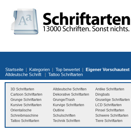
Startseite
|
Kategorien
|
Top bewertet
|
Eigener Vorschautext
Altdeutsche Schrift
|
Tattoo Schriftarten
3D Schriftarten
Altdeutsche Schriften
Antike Schriftarten
Cartoon Schriftarten
Dekorative Schriftarten
Dingbats
Grunge Schriftarten
Grunge/Trash
Gruselige Schriftarten
Kursive Schriftarten
Kurvige Schriftarten
LCD Schriftarten
Orientalische
Outline
Pinsel Schriftarten
Schreibmaschine
Schulschriften
Schwere Schriftarten
Tattoo Schriftarten
Technik Schriften
Tiere Schriftarten