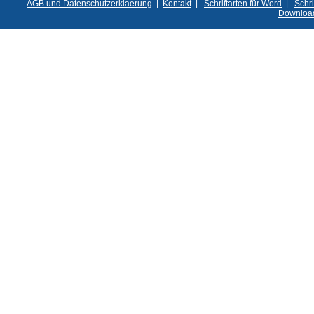
AGB und Datenschutzerklaerung
|
Kontakt
|
Schriftarten für Word
|
Schri
Downloa