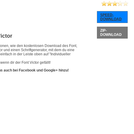
SPEED-
DOWNLOAD
ZIP-
DOWNLOAD
ictor
ationen, wie den kostenlosen Download des Font,
or und einen Schriftgenerator, mit dem du eine
infach in der Leiste oben auf "Individueller
enn dir der Font Victor gefällt!
ns auch bei Facebook und Google+ hinzu!