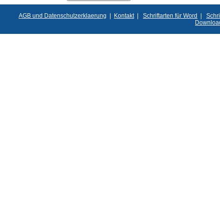
AGB und Datenschutzerklaerung
|
Kontakt
|
Schriftarten für Word
|
Schri
Downloa