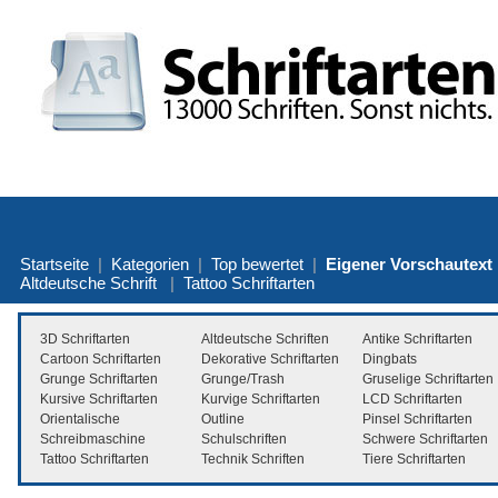
Startseite
|
Kategorien
|
Top bewertet
|
Eigener Vorschautext
Altdeutsche Schrift
|
Tattoo Schriftarten
3D Schriftarten
Altdeutsche Schriften
Antike Schriftarten
Cartoon Schriftarten
Dekorative Schriftarten
Dingbats
Grunge Schriftarten
Grunge/Trash
Gruselige Schriftarten
Kursive Schriftarten
Kurvige Schriftarten
LCD Schriftarten
Orientalische
Outline
Pinsel Schriftarten
Schreibmaschine
Schulschriften
Schwere Schriftarten
Tattoo Schriftarten
Technik Schriften
Tiere Schriftarten