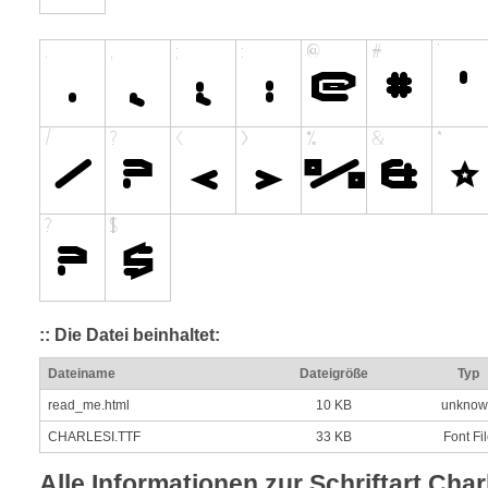
:: Die Datei beinhaltet:
Dateiname
Dateigröße
Typ
read_me.html
10 KB
unknow
CHARLESI.TTF
33 KB
Font Fi
Alle Informationen zur Schriftart Char